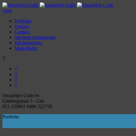
close
Portfolio
Pasfoto
Contact
inloggen klantenzone
Kledingadvies
Main Home
fotoateljee Galle bv
Gitsbergstraat 3 - Gits
051 229861 0486 522750
Portfolio